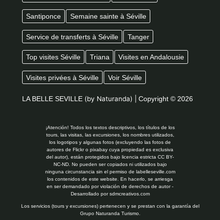
Santiponce
Semaine sainte à Séville
Service de transferts à Séville
Tanger
Top visites Séville
Triana
Visites en Andalousie
Visites privées à Séville
Voir Séville
LA BELLE SEVILLE
(by Naturanda) |
Copyright © 2026
¡Atención! Todos los textos descriptivos, los títulos de los
tours, las visitas, las excursiones, los nombres utilizados,
los logotipos y algunas fotos (excluyendo las fotos de
autores de Flickr o pixabay cuya propiedad es exclusiva
del autor), están protegidos bajo licencia estricta CC BY-
NC-ND. No pueden ser copiados ni utilizados bajo
ninguna circunstancia sin el permiso de labelleseville.com
los contenidos de este website. En hacerlo, se arriesga
en ser demandado por violación de derechos de autor -
Desarrollado por
sdmcreativos.com
Los servicios (tours y excursiones) pertenecen y se prestan con la garantía del
Grupo Naturanda Turismo.