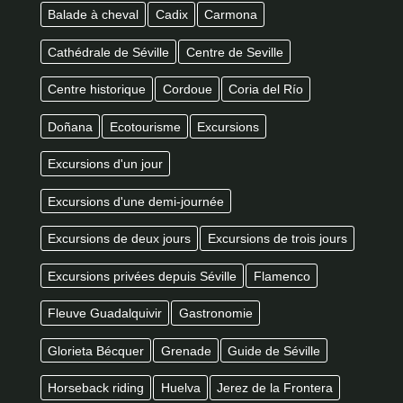
Balade à cheval
Cadix
Carmona
Cathédrale de Séville
Centre de Seville
Centre historique
Cordoue
Coria del Río
Doñana
Ecotourisme
Excursions
Excursions d'un jour
Excursions d'une demi-journée
Excursions de deux jours
Excursions de trois jours
Excursions privées depuis Séville
Flamenco
Fleuve Guadalquivir
Gastronomie
Glorieta Bécquer
Grenade
Guide de Séville
Horseback riding
Huelva
Jerez de la Frontera