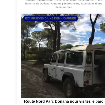
Doñana - Ecotourisme - Excursions d'une demi-journée - Parc
National de Doñana, Almonte | Ecotourisme, Excursions d'une
demi-journée
EXCURSIONS D'UNE DEMI-JOURNÉE
Route Nord Parc Doñana pour visitez le parc