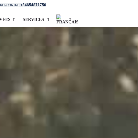
+34654871750
E RENCONTRE
IVÉES
SERVICES