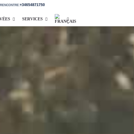
+34654871750
E RENCONTRE
IVÉES
SERVICES