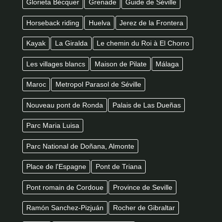
Glorieta Bécquer
Grenade
Guide de Séville
Horseback riding
Huelva
Jerez de la Frontera
Kayak
La Giralda
Le chemin du Roi à El Chorro
Les villages blancs
Maison de Pilate
Málaga
Maroc
Metropol Parasol de Séville
Nouveau pont de Ronda
Palais de Las Dueñas
Parc Maria Luisa
Parc National de Doñana, Almonte
Place de l'Espagne
Pont de Triana
Pont romain de Cordoue
Province de Seville
Ramón Sanchez-Pizjuán
Rocher de Gibraltar