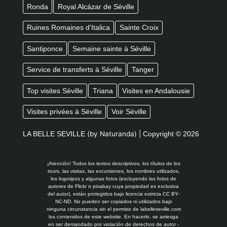
Ronda
Royal Alcázar de Séville
Ruines Romaines d'Italica
Sainte Croix
Santiponce
Semaine sainte à Séville
Service de transferts à Séville
Tanger
Top visites Séville
Triana
Visites en Andalousie
Visites privées à Séville
Voir Séville
LA BELLE SEVILLE
(by Naturanda) |
Copyright © 2026
¡Atención! Todos los textos descriptivos, los títulos de los
tours, las visitas, las excursiones, los nombres utilizados,
los logotipos y algunas fotos (excluyendo las fotos de
autores de Flickr o pixabay cuya propiedad es exclusiva
del autor), están protegidos bajo licencia estricta CC BY-
NC-ND. No pueden ser copiados ni utilizados bajo
ninguna circunstancia sin el permiso de labelleseville.com
los contenidos de este website. En hacerlo, se arriesga
en ser demandado por violación de derechos de autor -