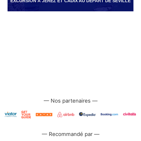
EXCURSION À JEREZ ET CADIX AU DÉPART DE SÉVILLE
—
—