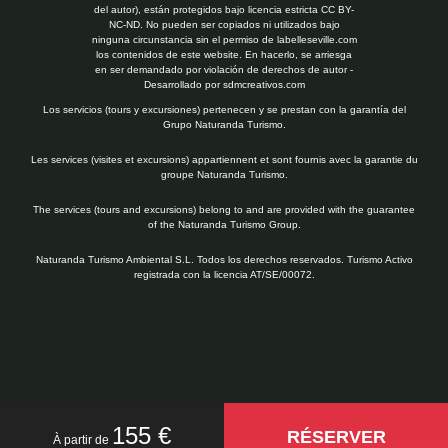
del autor), están protegidos bajo licencia estricta CC BY-
NC-ND. No pueden ser copiados ni utilizados bajo
ninguna circunstancia sin el permiso de labelleseville.com
los contenidos de este website. En hacerlo, se arriesga
en ser demandado por violación de derechos de autor -
Desarrollado por
sdmcreativos.com
Los servicios (tours y excursiones) pertenecen y se prestan con la garantía del
Grupo Naturanda Turismo.
Les services (visites et excursions) appartiennent et sont fournis avec la garantie du
groupe Naturanda Turismo.
The services (tours and excursions) belong to and are provided with the guarantee
of the Naturanda Turismo Group.
Naturanda Turismo Ambiental S.L. Todos los derechos reservados. Turismo Activo
registrada con la licencia AT/SE/00072.
155 €
RÉSERVER