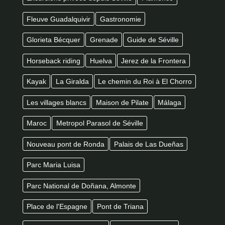
Fleuve Guadalquivir
Gastronomie
Glorieta Bécquer
Grenade
Guide de Séville
Horseback riding
Huelva
Jerez de la Frontera
Kayak
La Giralda
Le chemin du Roi à El Chorro
Les villages blancs
Maison de Pilate
Málaga
Maroc
Metropol Parasol de Séville
Nouveau pont de Ronda
Palais de Las Dueñas
Parc Maria Luisa
Parc National de Doñana, Almonte
Place de l'Espagne
Pont de Triana