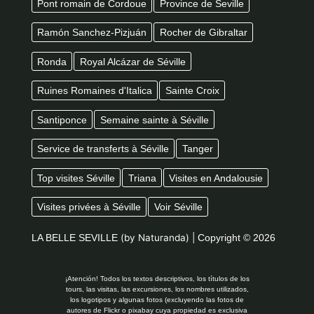
Pont romain de Cordoue
Province de Seville
Ramón Sanchez-Pizjuán
Rocher de Gibraltar
Ronda
Royal Alcázar de Séville
Ruines Romaines d'Italica
Sainte Croix
Santiponce
Semaine sainte à Séville
Service de transferts à Séville
Tanger
Top visites Séville
Triana
Visites en Andalousie
Visites privées à Séville
Voir Séville
LA BELLE SEVILLE
(by Naturanda) |
Copyright © 2026
¡Atención! Todos los textos descriptivos, los títulos de los
tours, las visitas, las excursiones, los nombres utilizados,
los logotipos y algunas fotos (excluyendo las fotos de
autores de Flickr o pixabay cuya propiedad es exclusiva