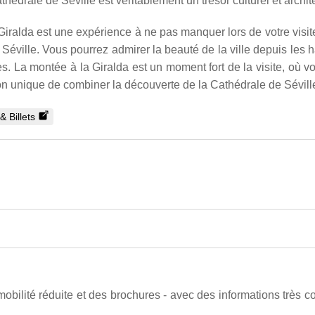
athédrale de Séville est véritablement un trésor culturel et archi
 Giralda est une expérience à ne pas manquer lors de votre visi
Séville. Vous pourrez admirer la beauté de la ville depuis les 
. La montée à la Giralda est un moment fort de la visite, où v
 unique de combiner la découverte de la Cathédrale de Séville 
& Billets
 mobilité réduite et des brochures - avec des informations très c