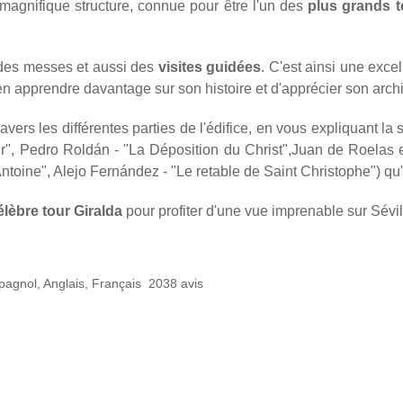
magnifique structure, connue pour être l'un des
plus grands 
 des messes et aussi des
visites guidées
. C'est ainsi une exc
'en apprendre davantage sur son histoire et d'apprécier son archi
vers les différentes parties de l'édifice, en vous expliquant la 
r", Pedro Roldán - "La Déposition du Christ",Juan de Roelas 
ntoine", Alejo Fernández - "Le retable de Saint Christophe") qu
lèbre tour Giralda
pour profiter d'une vue imprenable sur Sévil
agnol, Anglais, Français
2038 avis