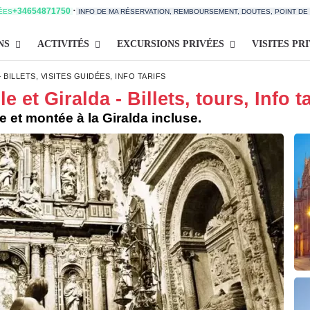
·
+34654871750
TÉES
INFO DE MA RÉSERVATION, REMBOURSEMENT, DOUTES, POINT D
NS
ACTIVITÉS
EXCURSIONS PRIVÉES
VISITES PR
 BILLETS, VISITES GUIDÉES, INFO TARIFS
e et Giralda - Billets, tours, Info ta
ale et montée à la Giralda incluse.