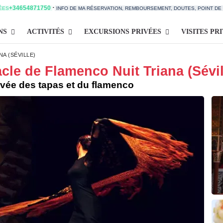
·
+34654871750
TÉES
INFO DE MA RÉSERVATION, REMBOURSEMENT, DOUTES, POINT D
NS
ACTIVITÉS
EXCURSIONS PRIVÉES
VISITES PR
A (SÉVILLE)
cle de Flamenco Nuit Triana (Sévil
privée des tapas et du flamenco