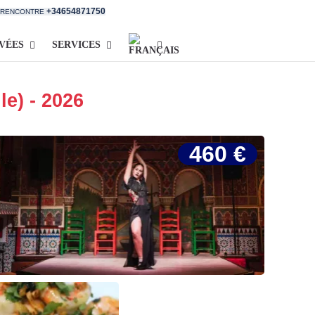
+34654871750
E RENCONTRE
IVÉES
SERVICES
le) - 2026
460 €