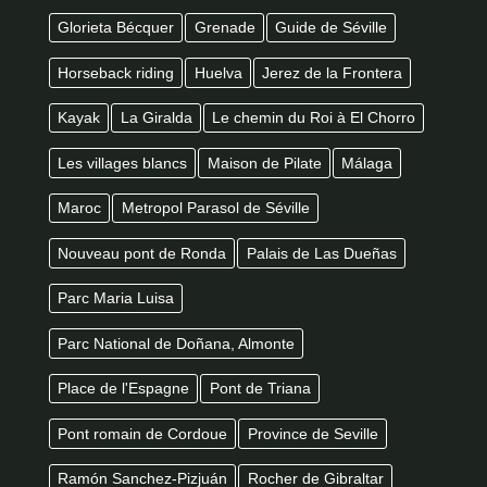
Glorieta Bécquer
Grenade
Guide de Séville
Horseback riding
Huelva
Jerez de la Frontera
Kayak
La Giralda
Le chemin du Roi à El Chorro
Les villages blancs
Maison de Pilate
Málaga
Maroc
Metropol Parasol de Séville
Nouveau pont de Ronda
Palais de Las Dueñas
Parc Maria Luisa
Parc National de Doñana, Almonte
Place de l'Espagne
Pont de Triana
Pont romain de Cordoue
Province de Seville
Ramón Sanchez-Pizjuán
Rocher de Gibraltar