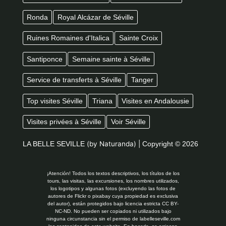
Ronda
Royal Alcázar de Séville
Ruines Romaines d'Italica
Sainte Croix
Santiponce
Semaine sainte à Séville
Service de transferts à Séville
Tanger
Top visites Séville
Triana
Visites en Andalousie
Visites privées à Séville
Voir Séville
LA BELLE SEVILLE
(by Naturanda) |
Copyright © 2026
¡Atención! Todos los textos descriptivos, los títulos de los
tours, las visitas, las excursiones, los nombres utilizados,
los logotipos y algunas fotos (excluyendo las fotos de
autores de Flickr o pixabay cuya propiedad es exclusiva
del autor), están protegidos bajo licencia estricta CC BY-
NC-ND. No pueden ser copiados ni utilizados bajo
ninguna circunstancia sin el permiso de labelleseville.com