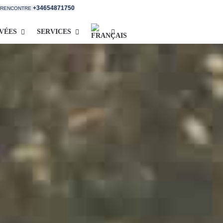
+34654871750
E RENCONTRE
IVÉES
SERVICES