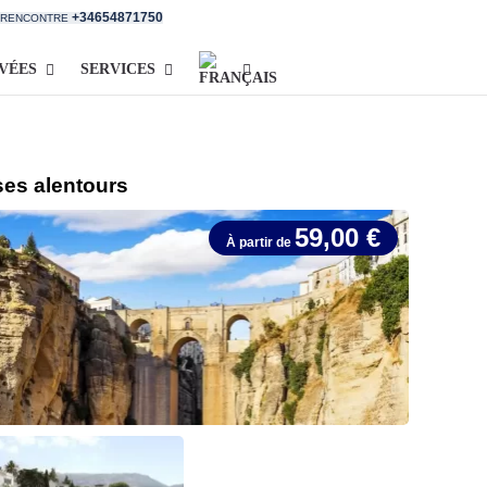
+34654871750
E RENCONTRE
IVÉES
SERVICES
ses alentours
59,00 €