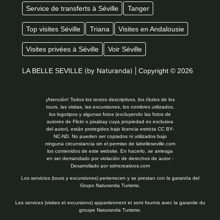
Service de transferts à Séville
Tanger
Top visites Séville
Triana
Visites en Andalousie
Visites privées à Séville
Voir Séville
LA BELLE SEVILLE
(by Naturanda) |
Copyright © 2026
¡Atención! Todos los textos descriptivos, los títulos de los
tours, las visitas, las excursiones, los nombres utilizados,
los logotipos y algunas fotos (excluyendo las fotos de
autores de Flickr o pixabay cuya propiedad es exclusiva
del autor), están protegidos bajo licencia estricta CC BY-
NC-ND. No pueden ser copiados ni utilizados bajo
ninguna circunstancia sin el permiso de labelleseville.com
los contenidos de este website. En hacerlo, se arriesga
en ser demandado por violación de derechos de autor -
Desarrollado por
sdmcreativos.com
Los servicios (tours y excursiones) pertenecen y se prestan con la garantía del
Grupo Naturanda Turismo.
Les services (visites et excursions) appartiennent et sont fournis avec la garantie du
groupe Naturanda Turismo.