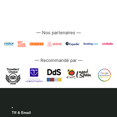
—
—
Tlf & Email