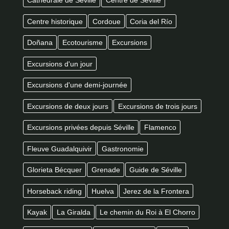
Cathédrale de Séville
Centre de Seville
Centre historique
Cordoue
Coria del Río
Doñana
Ecotourisme
Excursions
Excursions d'un jour
Excursions d'une demi-journée
Excursions de deux jours
Excursions de trois jours
Excursions privées depuis Séville
Flamenco
Fleuve Guadalquivir
Gastronomie
Glorieta Bécquer
Grenade
Guide de Séville
Horseback riding
Huelva
Jerez de la Frontera
Kayak
La Giralda
Le chemin du Roi à El Chorro