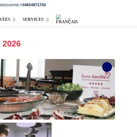
+34654871750
E RENCONTRE
IVÉES
SERVICES
- 2026