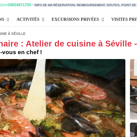
·
+34654871750
TÉES
INFO DE MA RÉSERVATION, REMBOURSEMENT, DOUTES, POINT D
NS
ACTIVITÉS
EXCURSIONS PRIVÉES
VISITES PR
INE À SÉVILLE
ire : Atelier de cuisine à Séville 
-vous en chef !