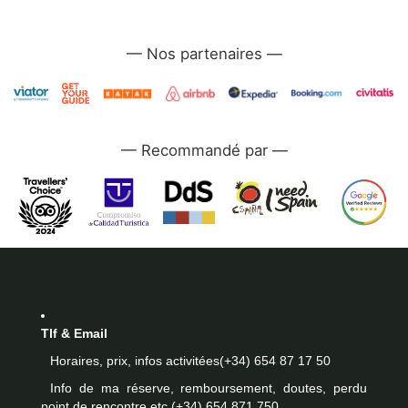
—
—
Tlf & Email
Horaires, prix, infos activitées
(+34) 654 87 17 50
Info de ma réserve, remboursement, doutes, perdu
point de rencontre etc.
(+34) 654 871 750