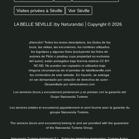
Visites privées à Séville
Voir Séville
LA BELLE SEVILLE
(by Naturanda) |
Copyright © 2026
¡Atención! Todos los textos descriptivos, los títulos de los
tours, las visitas, las excursiones, los nombres utilizados,
los logotipos y algunas fotos (excluyendo las fotos de
autores de Flickr o pixabay cuya propiedad es exclusiva
del autor), están protegidos bajo licencia estricta CC BY-
NC-ND. No pueden ser copiados ni utilizados bajo
ninguna circunstancia sin el permiso de labelleseville.com
los contenidos de este website. En hacerlo, se arriesga
en ser demandado por violación de derechos de autor -
Desarrollado por
sdmcreativos.com
Los servicios (tours y excursiones) pertenecen y se prestan con la garantía del
Grupo Naturanda Turismo.
Les services (visites et excursions) appartiennent et sont fournis avec la garantie du
groupe Naturanda Turismo.
The services (tours and excursions) belong to and are provided with the guarantee
of the Naturanda Turismo Group.
Naturanda Turismo Ambiental S.L. Todos los derechos reservados. Turismo Activo