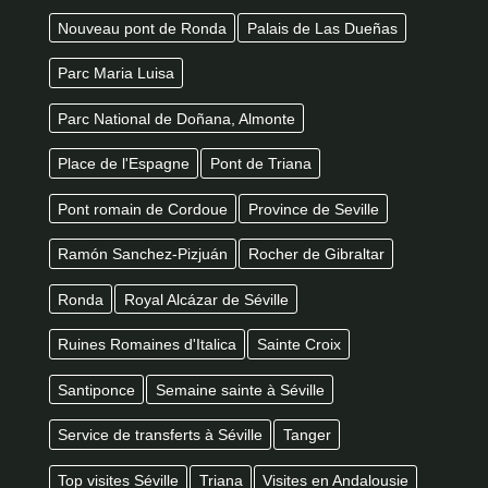
Nouveau pont de Ronda
Palais de Las Dueñas
Parc Maria Luisa
Parc National de Doñana, Almonte
Place de l'Espagne
Pont de Triana
Pont romain de Cordoue
Province de Seville
Ramón Sanchez-Pizjuán
Rocher de Gibraltar
Ronda
Royal Alcázar de Séville
Ruines Romaines d'Italica
Sainte Croix
Santiponce
Semaine sainte à Séville
Service de transferts à Séville
Tanger
Top visites Séville
Triana
Visites en Andalousie