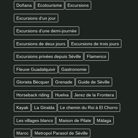
Doñana
Ecotourisme
Excursions
Excursions d'un jour
Excursions d'une demi-journée
Excursions de deux jours
Excursions de trois jours
Excursions privées depuis Séville
Flamenco
Fleuve Guadalquivir
Gastronomie
Glorieta Bécquer
Grenade
Guide de Séville
Horseback riding
Huelva
Jerez de la Frontera
Kayak
La Giralda
Le chemin du Roi à El Chorro
Les villages blancs
Maison de Pilate
Málaga
Maroc
Metropol Parasol de Séville