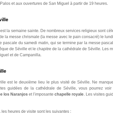
 Palos et aux ouvertures de San Miguel à partir de 19 heures.
ille
 est la semaine sainte. De nombreux services religieux sont cé
la messe chrismale (la messe avec le pain consacré) le lundi
sse pascale du samedi matin, qui se termine par la messe pasc
êque de Séville et le chapitre de la cathédrale de Séville. Les 
Miguel et de Campanilla.
lle
ville est le deuxième lieu le plus visité de Séville. Ne manq
sites guidées de la cathédrale de Séville, vous pourrez voir
de los Naranjos
et l'imposante
chapelle royale
. Les visites gui
 les heures de visite sont les suivantes :