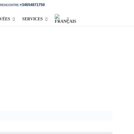
+34654871750
E RENCONTRE
IVÉES
SERVICES