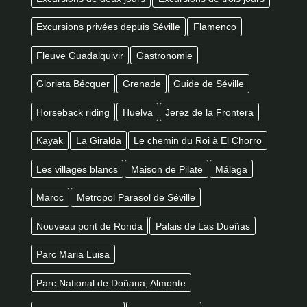
Excursions privées depuis Séville
Flamenco
Fleuve Guadalquivir
Gastronomie
Glorieta Bécquer
Grenade
Guide de Séville
Horseback riding
Huelva
Jerez de la Frontera
Kayak
La Giralda
Le chemin du Roi à El Chorro
Les villages blancs
Maison de Pilate
Málaga
Maroc
Metropol Parasol de Séville
Nouveau pont de Ronda
Palais de Las Dueñas
Parc Maria Luisa
Parc National de Doñana, Almonte