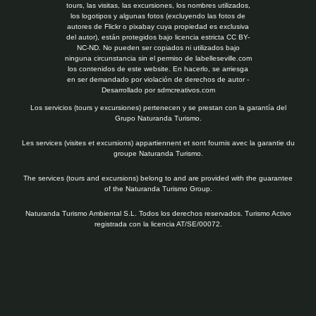
tours, las visitas, las excursiones, los nombres utilizados,
los logotipos y algunas fotos (excluyendo las fotos de
autores de Flickr o pixabay cuya propiedad es exclusiva
del autor), están protegidos bajo licencia estricta CC BY-
NC-ND. No pueden ser copiados ni utilizados bajo
ninguna circunstancia sin el permiso de labelleseville.com
los contenidos de este website. En hacerlo, se arriesga
en ser demandado por violación de derechos de autor -
Desarrollado por
sdmcreativos.com
Los servicios (tours y excursiones) pertenecen y se prestan con la garantía del
Grupo Naturanda Turismo.
Les services (visites et excursions) appartiennent et sont fournis avec la garantie du
groupe Naturanda Turismo.
The services (tours and excursions) belong to and are provided with the guarantee
of the Naturanda Turismo Group.
Naturanda Turismo Ambiental S.L. Todos los derechos reservados. Turismo Activo
registrada con la licencia AT/SE/00072.