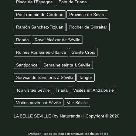
Place de l'Espagne
Pont de Triana
Pont romain de Cordoue
Province de Seville
Ramón Sanchez-Pizjuán
Rocher de Gibraltar
Ronda
Royal Alcázar de Séville
Ruines Romaines d'Italica
Sainte Croix
Santiponce
Semaine sainte à Séville
Service de transferts à Séville
Tanger
Top visites Séville
Triana
Visites en Andalousie
Visites privées à Séville
Voir Séville
LA BELLE SEVILLE
(by Naturanda) |
Copyright © 2026
¡Atención! Todos los textos descriptivos, los títulos de los