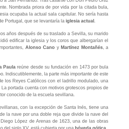
nto a San Fernando. Tras casarse con Don Pedro Ortiz
e. Nombrada priora de por vida por la citada bula,
esia ocupaba la actual sala capitular. No sería hasta
de Portugal, que se levantaría la
iglesia actual
.
s años después de su traslado a Sevilla, su marido
cidió edificar la iglesia y los coros que albergarían el
importantes,
Alonso Cano
y
Martínez Montañés
, a
a Paula
reúne desde su fundación en 1473 por bula
o. Indiscutiblemente, la parte más importante de este
e los Reyes Católicos con el ladrillo modulado, una
o. La portada cuenta con motivos grotescos propios de
ltor conocido de la escuela sevillana.
villanas, con la excepción de Santa Inés, tiene una
 de la nave por una doble reja que divide la nave del
de Diego López de Arenas de 1623, una de las obras
io del siglo XV, está cubierta por una
bóveda gótica
.