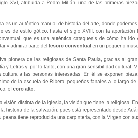
 siglo XVI, atribuida a Pedro Millán, una de las primeras piez
a es un auténtico manual de historia del arte, donde podemos e
ue es de estilo gótico, hasta el siglo XVIII, con la aportaci
conventual, que es una auténtica catequesis de cómo ha ido e
tar y admirar parte del
tesoro conventual
en un pequeño muse
iativa pionera de las religiosas de Santa Paula, gracias al gr
fía y Letras y, por lo tanto, con una gran sensibilidad cultural
 cultura a las personas interesadas. En él se exponen pieza
imo de la escuela de Ribera, pequeños fanales a lo largo de l
ico, el
coro alto
.
 visión distinta de la iglesia, la visión que tiene la religiosa.
la historia de la salvación, pues está representado desde Adán
u peana tiene reproducida una carpintería, con la Virgen con s