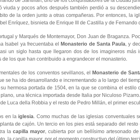
rnando de Santillán, uno de los conquistadores de la ciudad ju
 viuda y pocos años después también perdió a su descendient
bito de la orden junto a otras compañeras. Por entonces, la igl
el Enríquez, bisnieta de Enrique III de Castilla y de Fernando 
rtugal y Marqués de Montemayor, Don Juan de Braganza. Poco
ña Isabel ya frecuentaba el
Monasterio de Santa Paula
, y de
asi un siglo hasta que llegaron dos de los imagineros más 
s de los que han contribuido a engrandecer el monasterio.
entales de los conventos sevillanos, el
Monasterio de Sant
ue se ha ido desarrollando e incrementando a lo largo del tiemp
u hermosa portada de 1504, en la que se combina el estilo d
o plano, una técnica importada desde Italia por Niculoso Pizarr
 de Luca della Robbia y el resto de Pedro Millán, el primer escu
os en la
iglesia
. Como muchas de las iglesias conventuales se
planta de cajón. Un tercio en los pies está separado del resto
tra la
capilla mayor
, cubierta por un bellísimo artesonado 
o, la capilla mayor, por el momento constructivo del último terc