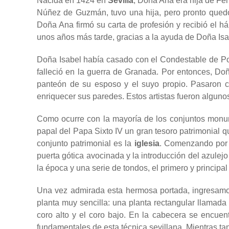
Nacida en 1424 en
Sevilla
, Doña Ana era hija de Fe
Núñez de Guzmán, tuvo una hija, pero pronto quedó
Doña Ana firmó su carta de profesión y recibió el há
unos años más tarde, gracias a la ayuda de Doña Isab
Doña Isabel había casado con el Condestable de Po
falleció en la guerra de Granada. Por entonces, Do
panteón de su esposo y el suyo propio. Pasaron c
enriquecer sus paredes. Estos artistas fueron alguno
Como ocurre con la mayoría de los conjuntos monum
papal del Papa Sixto IV un gran tesoro patrimonial q
conjunto patrimonial es la
iglesia
. Comenzando por s
puerta gótica avocinada y la introducción del azulej
la época y una serie de tondos, el primero y principal
Una vez admirada esta hermosa portada, ingresam
planta muy sencilla: una planta rectangular llamada 
coro alto y el coro bajo. En la cabecera se encuen
fundamentales de esta técnica sevillana. Mientras tant