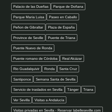
Palacio de las Dueñas
Parque de Doñana
Parque Maria Luisa
Paseo en Caballo
Peñon de Gibraltar
Plaza de España
Province de Seville
Puente de Triana
Puente Nuevo de Ronda
Puente romano de Córdoba
Real Alcázar
Rio Guadalquivir
Ronda
Santa Cruz
Santiponce
Semana Santa de Sevilla
Servicio de traslados en Sevilla
Tánger
Triana
Ver Sevilla
Visitas a Andalucía
Visitas privadas en Sevilla - Reservar labelleseville.com