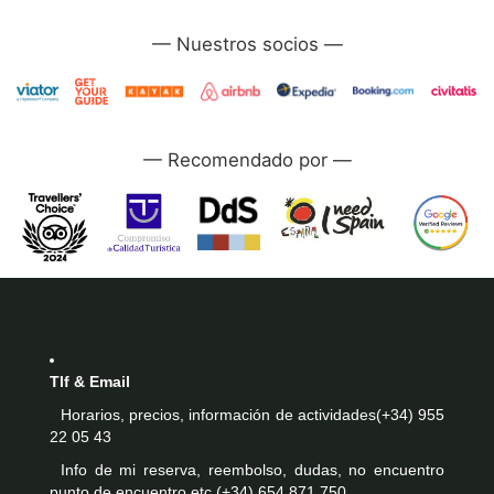
—
—
Tlf & Email
Horarios, precios, información de actividades
(+34) 955
22 05 43
Info de mi reserva, reembolso, dudas, no encuentro
punto de encuentro etc.
(+34) 654 871 750