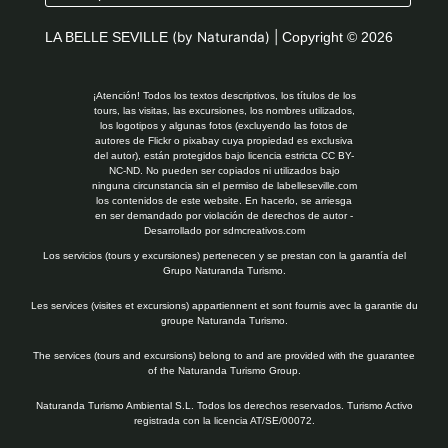
LA BELLE SEVILLE
(by Naturanda) |
Copyright © 2026
¡Atención! Todos los textos descriptivos, los títulos de los
tours, las visitas, las excursiones, los nombres utilizados,
los logotipos y algunas fotos (excluyendo las fotos de
autores de Flickr o pixabay cuya propiedad es exclusiva
del autor), están protegidos bajo licencia estricta CC BY-
NC-ND. No pueden ser copiados ni utilizados bajo
ninguna circunstancia sin el permiso de labelleseville.com
los contenidos de este website. En hacerlo, se arriesga
en ser demandado por violación de derechos de autor -
Desarrollado por
sdmcreativos.com
Los servicios (tours y excursiones) pertenecen y se prestan con la garantía del
Grupo Naturanda Turismo.
Les services (visites et excursions) appartiennent et sont fournis avec la garantie du
groupe Naturanda Turismo.
The services (tours and excursions) belong to and are provided with the guarantee
of the Naturanda Turismo Group.
Naturanda Turismo Ambiental S.L. Todos los derechos reservados. Turismo Activo
registrada con la licencia AT/SE/00072.