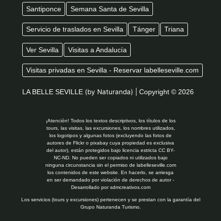
Santiponce
Semana Santa de Sevilla
Servicio de traslados en Sevilla
Tánger
Triana
Ver Sevilla
Visitas a Andalucía
Visitas privadas en Sevilla - Reservar labelleseville.com
LA BELLE SEVILLE
(by Naturanda) |
Copyright © 2026
¡Atención! Todos los textos descriptivos, los títulos de los
tours, las visitas, las excursiones, los nombres utilizados,
los logotipos y algunas fotos (excluyendo las fotos de
autores de Flickr o pixabay cuya propiedad es exclusiva
del autor), están protegidos bajo licencia estricta CC BY-
NC-ND. No pueden ser copiados ni utilizados bajo
ninguna circunstancia sin el permiso de labelleseville.com
los contenidos de este website. En hacerlo, se arriesga
en ser demandado por violación de derechos de autor -
Desarrollado por
sdmcreativos.com
Los servicios (tours y excursiones) pertenecen y se prestan con la garantía del
Grupo Naturanda Turismo.