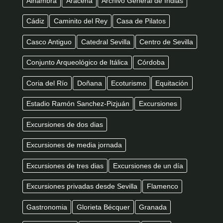
Alhambra
Aracena
Archivo General de Indias
Cádiz
Caminito del Rey
Casa de Pilatos
Casco Antiguo
Catedral Sevilla
Centro de Sevilla
Conjunto Arqueológico de Itálica
Córdoba
Coria del Río
Doñana
Ecoturismo
Equitación
Estadio Ramón Sanchez-Pizjuán
Excursiones
Excursiones de dos dias
Excursiones de media jornada
Excursiones de tres dias
Excursiones de un día
Excursiones privadas desde Sevilla
Flamenco
Gastronomia
Glorieta Bécquer
Granada