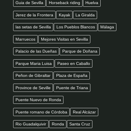
Guia de Sevilla
Horseback riding
Huelva
Jerez de la Frontera
Kayak
La Giralda
las setas de Sevilla
Los Pueblos Blancos
Málaga
Marruecos
Mejores Visitas en Sevilla
Palacio de las Dueñas
Parque de Doñana
Parque Maria Luisa
Paseo en Caballo
Peñon de Gibraltar
Plaza de España
Province de Seville
Puente de Triana
Puente Nuevo de Ronda
Puente romano de Córdoba
Real Alcázar
Rio Guadalquivir
Ronda
Santa Cruz