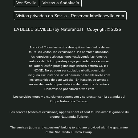
Ver Sevilla
Visitas a Andalucía
Visitas privadas en Sevilla - Reservar labelleseville.com
LA BELLE SEVILLE
(by Naturanda) |
Copyright © 2026
¡Atención! Todos los textos descriptivos, los títulos de los
tours, las visitas, las excursiones, los nombres utilizados,
los logotipos y algunas fotos (excluyendo las fotos de
autores de Flickr o pixabay cuya propiedad es exclusiva
del autor), están protegidos bajo licencia estricta CC BY-
NC-ND. No pueden ser copiados ni utilizados bajo
ninguna circunstancia sin el permiso de labelleseville.com
los contenidos de este website. En hacerlo, se arriesga
en ser demandado por violación de derechos de autor -
Desarrollado por
sdmcreativos.com
Los servicios (tours y excursiones) pertenecen y se prestan con la garantía del
Grupo Naturanda Turismo.
Les services (visites et excursions) appartiennent et sont fournis avec la garantie du
groupe Naturanda Turismo.
The services (tours and excursions) belong to and are provided with the guarantee
of the Naturanda Turismo Group.