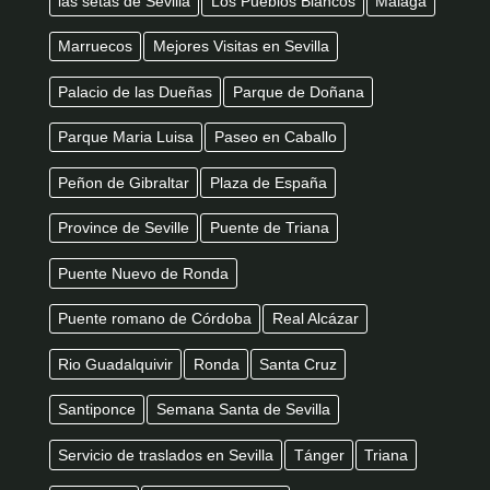
las setas de Sevilla
Los Pueblos Blancos
Málaga
Marruecos
Mejores Visitas en Sevilla
Palacio de las Dueñas
Parque de Doñana
Parque Maria Luisa
Paseo en Caballo
Peñon de Gibraltar
Plaza de España
Province de Seville
Puente de Triana
Puente Nuevo de Ronda
Puente romano de Córdoba
Real Alcázar
Rio Guadalquivir
Ronda
Santa Cruz
Santiponce
Semana Santa de Sevilla
Servicio de traslados en Sevilla
Tánger
Triana