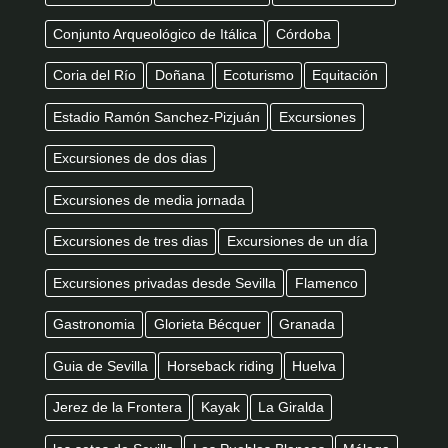
Conjunto Arqueológico de Itálica
Córdoba
Coria del Río
Doñana
Ecoturismo
Equitación
Estadio Ramón Sanchez-Pizjuán
Excursiones
Excursiones de dos dias
Excursiones de media jornada
Excursiones de tres dias
Excursiones de un día
Excursiones privadas desde Sevilla
Flamenco
Gastronomia
Glorieta Bécquer
Granada
Guia de Sevilla
Horseback riding
Huelva
Jerez de la Frontera
Kayak
La Giralda