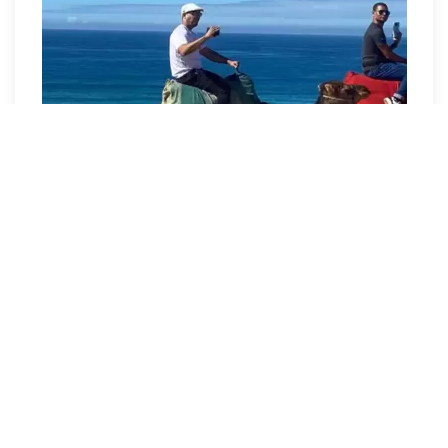
Los 19 mejores viajes de un día desde Sevilla.
Lista
Cádiz - Caminito del Rey - Córdoba - Excursiones - Jerez de la Frontera
- Málaga - Ronda - Sevilla - Tánger | Excursiones
EXCURSIONES