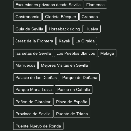
Excursiones privadas desde Sevilla
Flamenco
Gastronomia
Glorieta Bécquer
Granada
Guia de Sevilla
Horseback riding
Huelva
Jerez de la Frontera
Kayak
La Giralda
las setas de Sevilla
Los Pueblos Blancos
Málaga
Marruecos
Mejores Visitas en Sevilla
Palacio de las Dueñas
Parque de Doñana
Parque Maria Luisa
Paseo en Caballo
Peñon de Gibraltar
Plaza de España
Province de Seville
Puente de Triana
Puente Nuevo de Ronda