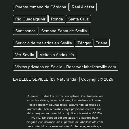
Puente romano de Córdoba
Real Alcázar
Rio Guadalquivir
Ronda
Santa Cruz
Santiponce
Semana Santa de Sevilla
Servicio de traslados en Sevilla
Tánger
Triana
Ver Sevilla
Visitas a Andalucía
Visitas privadas en Sevilla - Reservar labelleseville.com
LA BELLE SEVILLE
(by Naturanda) |
Copyright © 2026
¡Atención! Todos los textos descriptivos, los títulos de los
tours, las visitas, las excursiones, los nombres utilizados,
los logotipos y algunas fotos (excluyendo las fotos de
autores de Flickr o pixabay cuya propiedad es exclusiva
del autor), están protegidos bajo licencia estricta CC BY-
NC-ND. No pueden ser copiados ni utilizados bajo
ninguna circunstancia sin el permiso de labelleseville.com
los contenidos de este website. En hacerlo, se arriesga