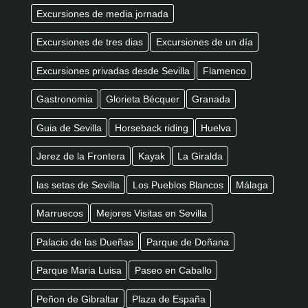
Excursiones de media jornada
Excursiones de tres dias
Excursiones de un día
Excursiones privadas desde Sevilla
Flamenco
Gastronomia
Glorieta Bécquer
Granada
Guia de Sevilla
Horseback riding
Huelva
Jerez de la Frontera
Kayak
La Giralda
las setas de Sevilla
Los Pueblos Blancos
Málaga
Marruecos
Mejores Visitas en Sevilla
Palacio de las Dueñas
Parque de Doñana
Parque Maria Luisa
Paseo en Caballo
Peñon de Gibraltar
Plaza de España