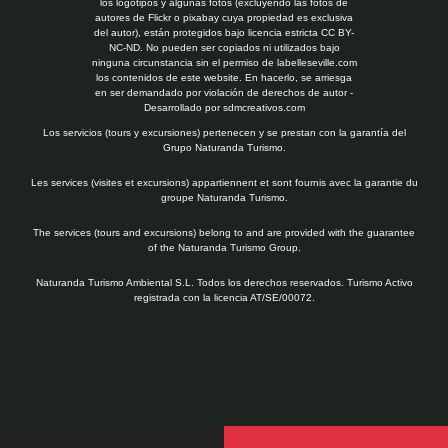
los logotipos y algunas fotos (excluyendo las fotos de
autores de Flickr o pixabay cuya propiedad es exclusiva
del autor), están protegidos bajo licencia estricta CC BY-
NC-ND. No pueden ser copiados ni utilizados bajo
ninguna circunstancia sin el permiso de labelleseville.com
los contenidos de este website. En hacerlo, se arriesga
en ser demandado por violación de derechos de autor -
Desarrollado por
sdmcreativos.com
Los servicios (tours y excursiones) pertenecen y se prestan con la garantía del
Grupo Naturanda Turismo.
Les services (visites et excursions) appartiennent et sont fournis avec la garantie du
groupe Naturanda Turismo.
The services (tours and excursions) belong to and are provided with the guarantee
of the Naturanda Turismo Group.
Naturanda Turismo Ambiental S.L. Todos los derechos reservados. Turismo Activo
registrada con la licencia AT/SE/00072.